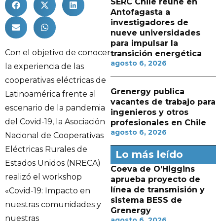
SERC Chile reúne en
Antofagasta a
investigadores de
nueve universidades
para impulsar la
Con el objetivo de conocer
transición energética
agosto 6, 2026
la experiencia de las
cooperativas eléctricas de
Grenergy publica
Latinoamérica frente al
vacantes de trabajo para
escenario de la pandemia
ingenieros y otros
del Covid-19, la Asociación
profesionales en Chile
agosto 6, 2026
Nacional de Cooperativas
Eléctricas Rurales de
Lo más leído
Estados Unidos (NRECA)
Coeva de O’Higgins
realizó el workshop
aprueba proyecto de
línea de transmisión y
«Covid-19: Impacto en
sistema BESS de
nuestras comunidades y
Grenergy
nuestras
agosto 6, 2026