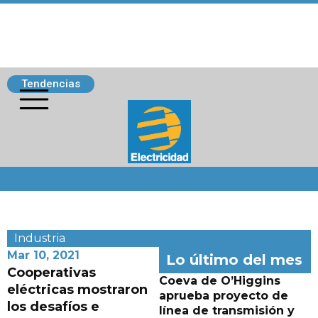
Tendencias
Siguenos
Industria
Mar 10, 2021
Lo último del mes
Cooperativas
Coeva de O’Higgins
eléctricas mostraron
aprueba proyecto de
los desafíos e
línea de transmisión y