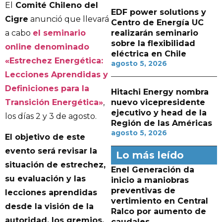
El
Comité Chileno del
EDF power solutions y
Cigre
anunció que llevará
Centro de Energía UC
a cabo
el seminario
realizarán seminario
sobre la flexibilidad
online denominado
eléctrica en Chile
«Estrechez Energética:
agosto 5, 2026
Lecciones Aprendidas y
Definiciones para la
Hitachi Energy nombra
Transición Energética»
,
nuevo vicepresidente
ejecutivo y head de la
los días 2 y 3 de agosto.
Región de las Américas
agosto 5, 2026
El objetivo de este
evento será revisar la
Lo más leído
situación de estrechez,
Enel Generación da
su evaluación y las
inicio a maniobras
preventivas de
lecciones aprendidas
vertimiento en Central
desde la visión de la
Ralco por aumento de
autoridad, los gremios,
caudales