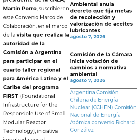
Ambiental anula
Martín Porro
, suscribieron
decreto que fija metas
de recolección y
este Convenio Marco de
valorización de aceites
Colaboración, en el marco
lubricantes
de la
visita que realiza la
agosto 7, 2026
autoridad de la
Comisión a Argentina
Comisión de la Cámara
inicia votación de
para participar en el
cambios a normativa
cuarto taller regional
ambiental
para América Latina y el
agosto 7, 2026
Caribe del programa
Argentina
Comisión
FIRST
(Foundational
Chilena de Energía
Infrastructure for the
Nuclear (CCHEN)
Comisión
Responsible Use of Small
Nacional de Energía
Atómica
convenio
Richard
Modular Reactor
González
Technology), iniciativa
impulsada por el