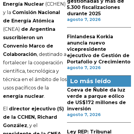
gestionadas y más de
Energía Nuclear
(CCHEN)
5.300 fiscalizaciones
y la
Comisión Nacional
durante 2025
agosto 7, 2026
de Energía Atómica
(CNEA)
de Argentina
Finlandesa Korkia
suscribieron un
anuncia nuevo
Convenio Marco de
vicepresidente
Colaboración
, destinado a
ejecutivo de Gestión de
Portafolio y Crecimiento
fortalecer la cooperación
agosto 7, 2026
científica, tecnológica y
técnica en el ámbito de los
Lo más leído
usos pacíficos de la
Coeva de Ñuble da luz
energía nuclear
.
verde a parque eólico
de US$172 millones de
inversión
El
director ejecutivo (S)
agosto 7, 2026
de la CCHEN, Richard
González
, y el
Ley REP: Tribunal
presidente de la CNEA,