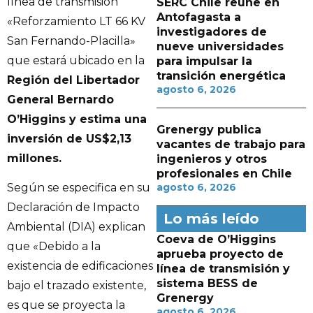
línea de transmisión
SERC Chile reúne en
Antofagasta a
«Reforzamiento LT 66 KV
investigadores de
San Fernando-Placilla»
nueve universidades
que estará ubicado en la
para impulsar la
transición energética
Región del Libertador
agosto 6, 2026
General Bernardo
O’Higgins y estima una
Grenergy publica
inversión de US$2,13
vacantes de trabajo para
millones.
ingenieros y otros
profesionales en Chile
agosto 6, 2026
Según se especifica en su
Declaración de Impacto
Lo más leído
Ambiental (DIA) explican
Coeva de O’Higgins
que «Debido a la
aprueba proyecto de
existencia de edificaciones
línea de transmisión y
sistema BESS de
bajo el trazado existente,
Grenergy
es que se proyecta la
agosto 6, 2026