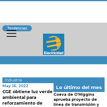
Tendencias
Siguenos
Industria
May 16, 2022
Lo último del mes
CGE obtiene luz verde
Coeva de O’Higgins
ambiental para
aprueba proyecto de
reforzamiento de
línea de transmisión y