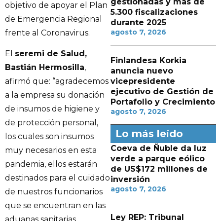
gestionadas y más de
objetivo de apoyar el Plan
5.300 fiscalizaciones
de Emergencia Regional
durante 2025
agosto 7, 2026
frente al Coronavirus.
El
seremi de Salud,
Finlandesa Korkia
Bastián Hermosilla
,
anuncia nuevo
vicepresidente
afirmó que: “agradecemos
ejecutivo de Gestión de
a la empresa su donación
Portafolio y Crecimiento
de insumos de higiene y
agosto 7, 2026
de protección personal,
Lo más leído
los cuales son insumos
Coeva de Ñuble da luz
muy necesarios en esta
verde a parque eólico
pandemia, ellos estarán
de US$172 millones de
destinados para el cuidado
inversión
agosto 7, 2026
de nuestros funcionarios
que se encuentran en las
Ley REP: Tribunal
aduanas sanitarias,