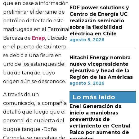
que en base a información
EDF power solutions y
preliminar el derrame de
Centro de Energía UC
petróleo detectado esta
realizarán seminario
sobre la flexibilidad
madrugada en el Terminal
eléctrica en Chile
Barcaza de
Enap
, ubicado
agosto 5, 2026
en el puerto de Quintero,
se debió a una fisura en
Hitachi Energy nombra
uno de los estanques del
nuevo vicepresidente
ejecutivo y head de la
buque tanque, cuyo
Región de las Américas
origen aún se desconoce.
agosto 5, 2026
A través de un
Lo más leído
comunicado, la compañía
Enel Generación da
detalló que luego que el
inicio a maniobras
preventivas de
personal de cubierta del
vertimiento en Central
buque tanque -Doña
Ralco por aumento de
Carmela- se percatara de
caudales