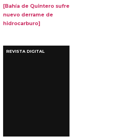
[Bahía de Quintero sufre
nuevo derrame de
hidrocarburo]
REVISTA DIGITAL