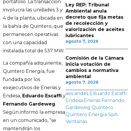
portafolio. La transacción
Ley REP: Tribunal
involucra las unidades 3 y
Ambiental anula
decreto que fija metas
4 de la planta, ubicada en
de recolección y
la bahía de Quintero, que
valorización de aceites
permanecen operativas
lubricantes
agosto 7, 2026
con una capacidad
instalada total de 537 MW.
Comisión de la Cámara
La compañía adquiriente,
inicia votación de
cambios a normativa
Quintero Energía, fue
ambiental
fundada por los
agosto 7, 2026
exejecutivos de Enersis y
aes andes
Eduardo Escaffi
Endesa,
Eduardo Escaffi
y
Endesa
Enersis
Fernando
Fernando Gardeweg
.
Gardeweg
Quintero
Según informó la empresa
Quintero Energía SpA
en un comunicado, “se
Ventanas
mantendrán los