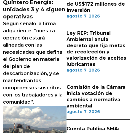
Quintero Energía:
de US$172 millones de
unidades 3 y 4 siguen
inversión
operativas
agosto 7, 2026
Según señaló la firma
adquiriente, “nuestra
Ley REP: Tribunal
operación estará
Ambiental anula
alineada con las
decreto que fija metas
de recolección y
necesidades que defina
valorización de aceites
el Gobierno en materia
lubricantes
del plan de
agosto 7, 2026
descarbonización, y se
mantendrán los
Comisión de la Cámara
compromisos suscritos
inicia votación de
con los trabajadores y la
cambios a normativa
comunidad”.
ambiental
agosto 7, 2026
Cuenta Pública SMA: