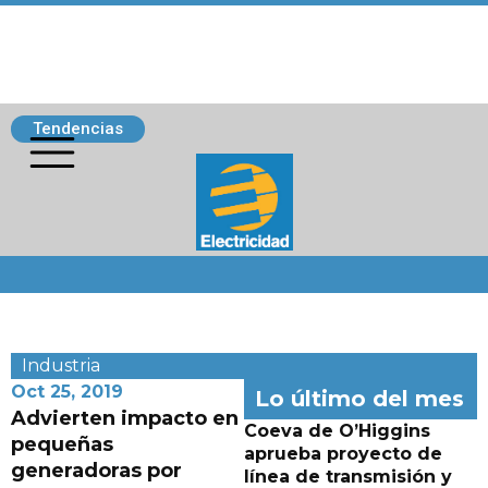
Tendencias
Siguenos
Industria
Oct 25, 2019
Lo último del mes
Advierten impacto en
Coeva de O’Higgins
pequeñas
aprueba proyecto de
generadoras por
línea de transmisión y