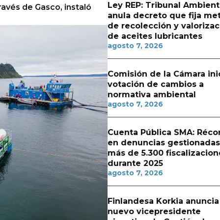
Ley REP: Tribunal Ambient
ravés de Gasco, instaló
anula decreto que fija me
de recolección y valorizac
de aceites lubricantes
agosto 7, 2026
Comisión de la Cámara ini
votación de cambios a
normativa ambiental
agosto 7, 2026
Cuenta Pública SMA: Réco
en denuncias gestionadas
más de 5.300 fiscalizacion
durante 2025
agosto 7, 2026
Finlandesa Korkia anuncia
nuevo vicepresidente