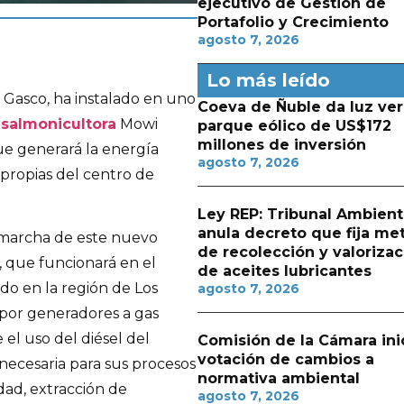
ejecutivo de Gestión de
Portafolio y Crecimiento
agosto 7, 2026
Lo más leído
 Gasco, ha instalado en uno
Coeva de Ñuble da luz ver
a
salmonicultora
Mowi
parque eólico de US$172
millones de inversión
ue generará la energía
agosto 7, 2026
 propias del centro de
Ley REP: Tribunal Ambient
anula decreto que fija me
 marcha de este nuevo
de recolección y valorizac
, que funcionará en el
de aceites lubricantes
do en la región de Los
agosto 7, 2026
 por generadores a gas
l uso del diésel del
Comisión de la Cámara ini
votación de cambios a
necesaria para sus procesos
normativa ambiental
dad, extracción de
agosto 7, 2026