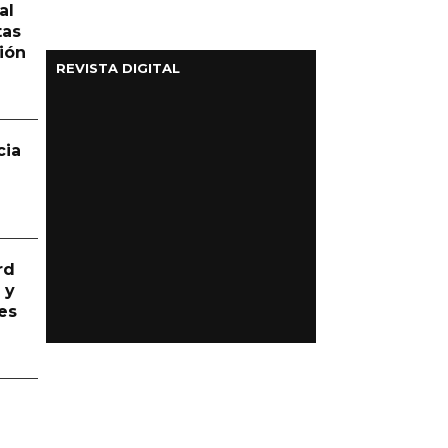
al
tas
ión
REVISTA DIGITAL
cia
rd
 y
es