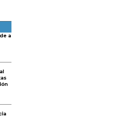
de a
al
tas
ión
cia