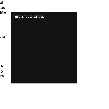
al
tas
ión
REVISTA DIGITAL
cia
rd
 y
es