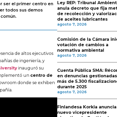
Ley REP: Tribunal Ambient
r ser el primer centro en
anula decreto que fija me
ener todos sus demos
de recolección y valorizac
l común.
de aceites lubricantes
agosto 7, 2026
Comisión de la Cámara ini
votación de cambios a
normativa ambiental
encia de altos ejecutivos
agosto 7, 2026
pañías de ingeniería, y
iversity
inauguró su
Cuenta Pública SMA: Réco
e implementó un
centro de
en denuncias gestionadas
más de 5.300 fiscalizacion
owroom donde se exhiben
durante 2025
pañía.
agosto 7, 2026
Finlandesa Korkia anuncia
nuevo vicepresidente