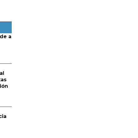
de a
al
tas
ión
cia