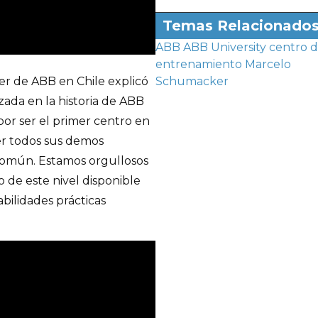
Temas Relacionado
ABB
ABB University
centro 
entrenamiento
Marcelo
r de ABB en Chile explicó
Schumacker
izada en la historia de ABB
por ser el primer centro en
er todos sus demos
 común. Estamos orgullosos
de este nivel disponible
bilidades prácticas