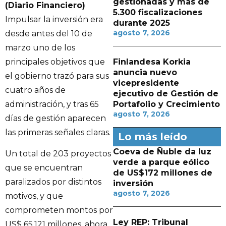
gestionadas y más de
(Diario Financiero)
5.300 fiscalizaciones
Impulsar la inversión era
durante 2025
agosto 7, 2026
desde antes del 10 de
marzo uno de los
principales objetivos que
Finlandesa Korkia
anuncia nuevo
el gobierno trazó para sus
vicepresidente
cuatro años de
ejecutivo de Gestión de
administración, y tras 65
Portafolio y Crecimiento
agosto 7, 2026
días de gestión aparecen
las primeras señales claras.
Lo más leído
Coeva de Ñuble da luz
Un total de 203 proyectos
verde a parque eólico
que se encuentran
de US$172 millones de
paralizados por distintos
inversión
agosto 7, 2026
motivos, y que
comprometen montos por
Ley REP: Tribunal
US$ 65.121 millones, ahora