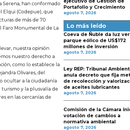
ejecutivo de Gestión de
 La Serena, han conformado
Portafolio y Crecimiento
el Elqui (Codepue), que
agosto 7, 2026
ucturas de más de 70
Lo más leído
del Faro Monumental de La
Coeva de Ñuble da luz ver
parque eólico de US$172
millones de inversión
evar, nuestra opinión
agosto 7, 2026
emos nuestro derecho a
ción, como lo establece la
Ley REP: Tribunal Ambient
ejandra Olivares, del
anula decreto que fija me
 ocultar a la ciudadanía
de recolección y valorizac
de aceites lubricantes
 turismo y la plusvalía de
agosto 7, 2026
res en las cercanías de
Comisión de la Cámara ini
votación de cambios a
normativa ambiental
agosto 7, 2026