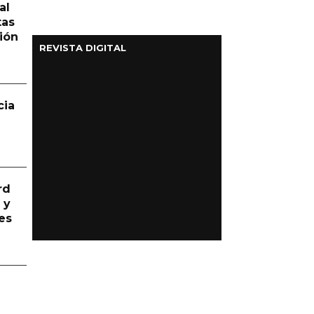
al
tas
ión
REVISTA DIGITAL
cia
rd
 y
es