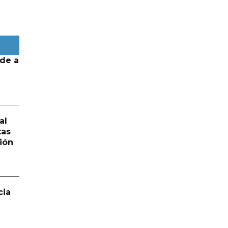
de a
al
tas
ión
cia