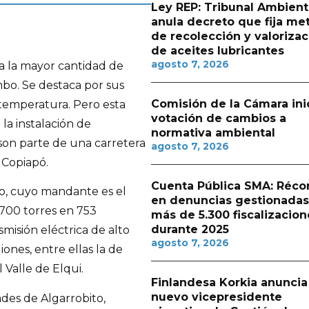
Ley REP: Tribunal Ambient
anula decreto que fija me
de recolección y valorizac
de aceites lubricantes
agosto 7, 2026
a la mayor cantidad de
mbo. Se destaca por sus
Comisión de la Cámara ini
e temperatura. Pero esta
votación de cambios a
la instalación de
normativa ambiental
 son parte de una carretera
agosto 7, 2026
y Copiapó.
Cuenta Pública SMA: Réco
co, cuyo mandante es el
en denuncias gestionadas
.700 torres en 753
más de 5.300 fiscalizacion
durante 2025
misión eléctrica de alto
agosto 7, 2026
iones, entre ellas la de
Valle de Elqui.
Finlandesa Korkia anuncia
nuevo vicepresidente
ades de Algarrobito,