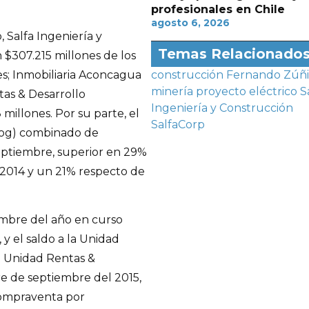
profesionales en Chile
agosto 6, 2026
 Salfa Ingeniería y
Temas Relacionado
 $307.215 millones de los
es; Inmobiliaria Aconcagua
construcción
Fernando Zúñ
minería
proyecto eléctrico
S
tas & Desarrollo
Ingeniería y Construcción
 millones. Por su parte, el
SalfaCorp
klog) combinado de
eptiembre, superior en 29%
 2014 y un 21% respecto de
embre del año en curso
y el saldo a la Unidad
la Unidad Rentas &
rre de septiembre del 2015,
compraventa por