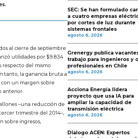
es.
SEC: Se han formulado ca
a cuatro empresas eléctri
por cortes de luz durante
sistemas frontales
agosto 6, 2026
ados al cierre de septiembre
Grenergy publica vacante
anzó utilidades por $9.834
trabajo para ingenieros y 
es respecto del mismo
profesionales en Chile
agosto 6, 2026
n tanto, la ganancia bruta a
s, con un margen sobre
Acciona Energía lidera
 anterior.
proyecto que usa IA para
ampliar la capacidad de
illones –una reducción de
transmisión eléctrica
ercer trimestre del 2014–,
agosto 6, 2026
 sobre ingresos,
Dialogo ACEN: Expertos