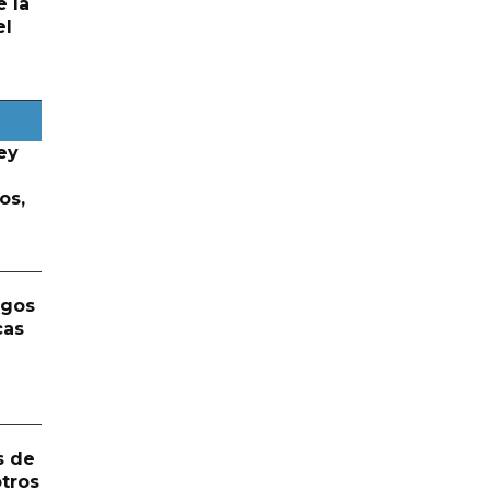
e la
el
ey
os,
rgos
cas
s de
otros