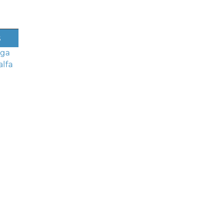
s
iga
alfa