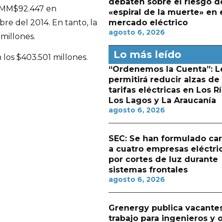
debaten sobre el riesgo d
e MM$92.447 en
«espiral de la muerte» en 
e del 2014. En tanto, la
mercado eléctrico
agosto 6, 2026
millones.
Lo más leído
 los $403.501 millones.
“Ordenemos la Cuenta”: L
permitirá reducir alzas de
tarifas eléctricas en Los Rí
Los Lagos y La Araucanía
agosto 6, 2026
SEC: Se han formulado ca
a cuatro empresas eléctri
por cortes de luz durante
sistemas frontales
agosto 6, 2026
Grenergy publica vacante
trabajo para ingenieros y 