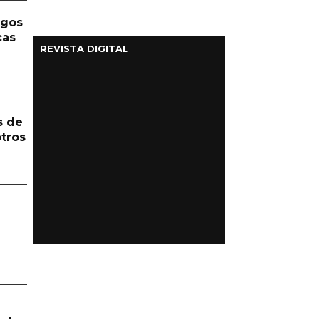
rgos
cas
REVISTA DIGITAL
s de
otros