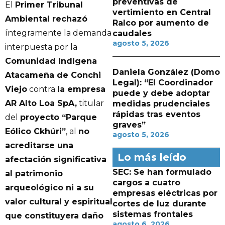
preventivas de
El
Primer Tribunal
vertimiento en Central
Ambiental rechazó
Ralco por aumento de
íntegramente la demanda
caudales
agosto 5, 2026
interpuesta por la
Comunidad Indígena
Daniela González (Domo
Atacameña de Conchi
Legal): “El Coordinador
Viejo
contra
la empresa
puede y debe adoptar
AR Alto Loa SpA,
titular
medidas prudenciales
rápidas tras eventos
del
proyecto “Parque
graves”
Eólico Ckhúri”
, al
no
agosto 5, 2026
acreditarse una
Lo más leído
afectación significativa
SEC: Se han formulado
al patrimonio
cargos a cuatro
arqueológico ni a su
empresas eléctricas por
valor cultural y espiritual
cortes de luz durante
sistemas frontales
que constituyera daño
agosto 6, 2026