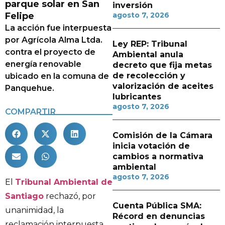
parque solar en San
inversión
Felipe
agosto 7, 2026
La acción fue interpuesta
por Agrícola Alma Ltda.
Ley REP: Tribunal
contra el proyecto de
Ambiental anula
energía renovable
decreto que fija metas
de recolección y
ubicado en la comuna de
valorización de aceites
Panquehue.
lubricantes
agosto 7, 2026
COMPARTIR
Comisión de la Cámara
inicia votación de
cambios a normativa
ambiental
agosto 7, 2026
El
Tribunal Ambiental de
Santiago
rechazó, por
Cuenta Pública SMA:
unanimidad, la
Récord en denuncias
reclamación interpuesta