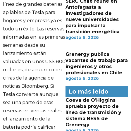
SERC Chile reúne en
línea de grandes baterías
Antofagasta a
apilables de Tesla para
investigadores de
nueve universidades
hogares y empresas ya es
para impulsar la
todo un éxito. Las reservas
transición energética
informadas en las primeras
agosto 6, 2026
semanas desde su
lanzamiento están
Grenergy publica
vacantes de trabajo para
valuadas en unos US$ 800
ingenieros y otros
millones, de acuerdo con
profesionales en Chile
cifras de la agencia de
agosto 6, 2026
noticias Bloomberg. Si
Lo más leído
Tesla convierte aunque
Coeva de O’Higgins
sea una parte de esas
aprueba proyecto de
reservas en ventas reales,
línea de transmisión y
sistema BESS de
el lanzamiento de la
Grenergy
batería podría calificar
agosto 6, 2026