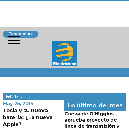
Tendencias
Siguenos
I+D
Mundo
May 25, 2015
Lo último del mes
Tesla y su nueva
Coeva de O’Higgins
batería: ¿La nueva
aprueba proyecto de
Apple?
línea de transmisión y