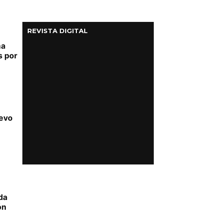
REVISTA DIGITAL
ma
s por
uevo
da
ón