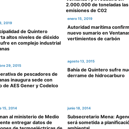
2.000.000 de toneladas las
emisiones de C02
enero 15, 2019
28, 2019
Autoridad marítima confir
cipalidad de Quintero
nuevo sumario en Ventana
ta altos niveles de dióxido
vertimientos de carbón
ufre en complejo industrial
anas
agosto 13, 2015
bre 29, 2015
Bahía de Quintero sufre n
erativa de pescadores de
derrame de hidrocarburo
anas inaugura sede con
o de AES Gener y Codelco
e 15, 2014
junio 18, 2014
an al ministerio de Medio
Subsecretario Mena: Agen
ente entregar datos de
será sometida a planificaci
iones de termoeléctricas de
ambiental