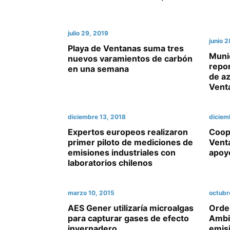
julio 29, 2019
junio 
Playa de Ventanas suma tres
Muni
nuevos varamientos de carbón
repor
en una semana
de az
Vent
diciembre 13, 2018
diciem
Expertos europeos realizaron
Coop
primer piloto de mediciones de
Vent
emisiones industriales con
apoy
laboratorios chilenos
marzo 10, 2015
octubr
AES Gener utilizaría microalgas
Orden
para capturar gases de efecto
Ambi
invernadero
emis