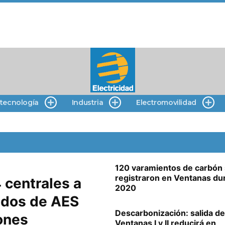
 tecnología
Industria
Electromovilidad
120 varamientos de carbón
registraron en Ventanas du
 centrales a
2020
ados de AES
Descarbonización: salida de
ones
Ventanas I y II reducirá en