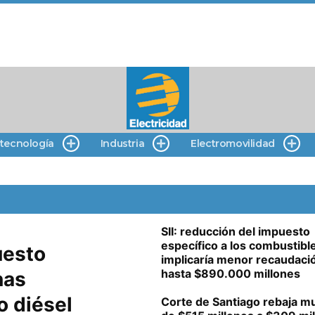
 tecnología
Industria
Electromovilidad
SII: reducción del impuesto
específico a los combustibl
uesto
implicaría menor recaudaci
hasta $890.000 millones
nas
o diésel
Corte de Santiago rebaja mu