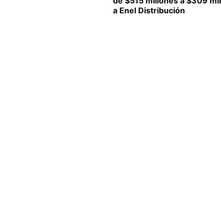
de $515 millones a $309 mi
a Enel Distribución