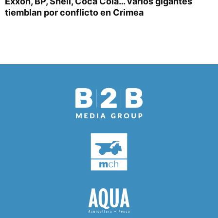
Exxon, BP, Shell, Coca Cola… varios gigantes
tiemblan por conflicto en Crimea