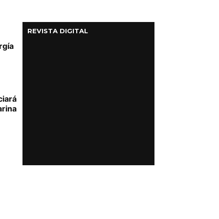
REVISTA DIGITAL
rgía
ciará
arina