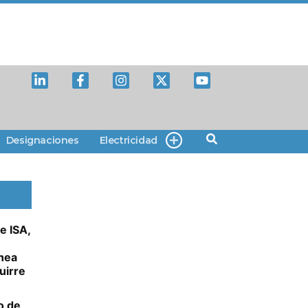
Designaciones
Electricidad
e ISA,
ínea
uirre
o de