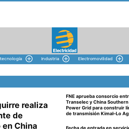
 tecnología
Industria
Electromovilidad
FNE aprueba consorcio entr
Transelec y China Southern
uirre realiza
Power Grid para construir l
nte de
de transmisión Kimal–Lo Ag
 en China
Fecha de entrada en servici