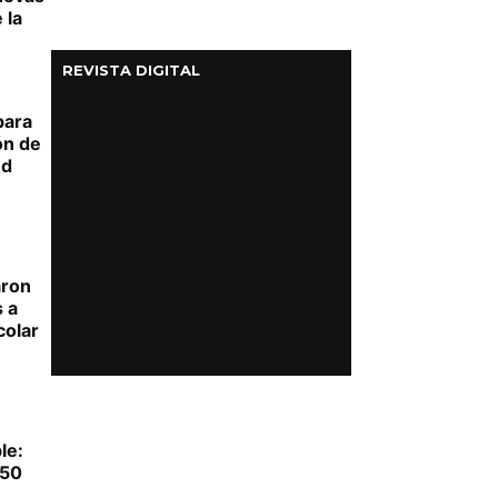
 la
REVISTA DIGITAL
para
ón de
ed
aron
s a
colar
le:
050