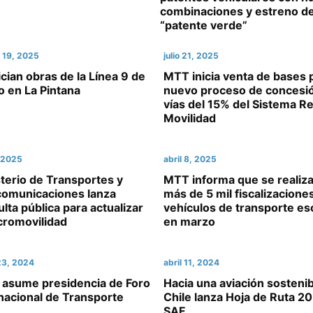
combinaciones y estreno de
“patente verde”
 19, 2025
julio 21, 2025
ician obras de la Línea 9 de
MTT inicia venta de bases 
o en La Pintana
nuevo proceso de concesi
vías del 15% del Sistema R
Movilidad
, 2025
abril 8, 2025
terio de Transportes y
MTT informa que se realiz
comunicaciones lanza
más de 5 mil fiscalizacione
lta pública para actualizar
vehículos de transporte es
cromovilidad
en marzo
23, 2024
abril 11, 2024
e asume presidencia de Foro
Hacia una aviación sostenib
nacional de Transporte
Chile lanza Hoja de Ruta 2
SAF