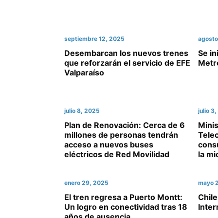
septiembre 12, 2025
agosto
Desembarcan los nuevos trenes
Se in
que reforzarán el servicio de EFE
Metr
Valparaíso
julio 8, 2025
julio 3
Plan de Renovación: Cerca de 6
Minis
millones de personas tendrán
Tele
acceso a nuevos buses
consu
eléctricos de Red Movilidad
la mi
enero 29, 2025
mayo 
El tren regresa a Puerto Montt:
Chil
Un logro en conectividad tras 18
Inter
años de ausencia