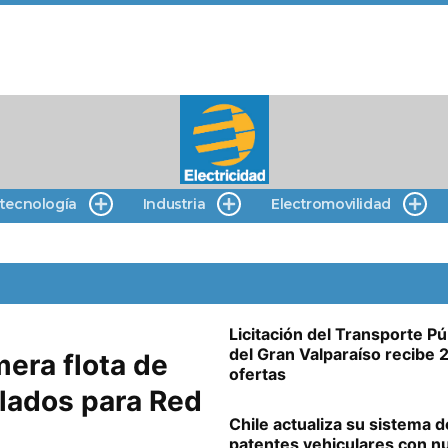
 tecnología
Industria
Electromovilidad
Licitación del Transporte Pú
del Gran Valparaíso recibe 
era flota de
ofertas
ulados para Red
Chile actualiza su sistema d
patentes vehiculares con n