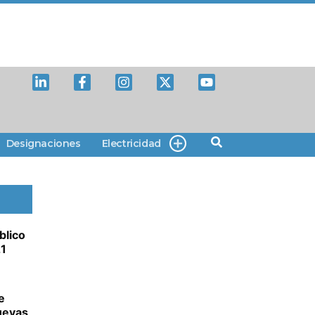
Designaciones
Electricidad
blico
21
e
uevas