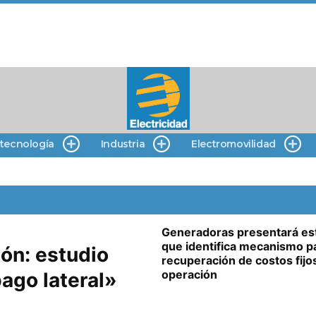
 tecnología
Industria
Electromovilidad
Generadoras presentará es
que identifica mecanismo pa
ión: estudio
recuperación de costos fijo
operación
ago lateral»