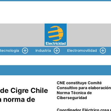
 tecnología
Industria
Electromovilidad
CNE constituye Comité
Consultivo para elaboración
de Cigre Chile
Norma Técnica de
a norma de
Ciberseguridad
Coordinador Eléctrico crea