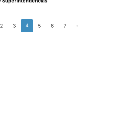
9 Superintendencias
4
2
3
5
6
7
»