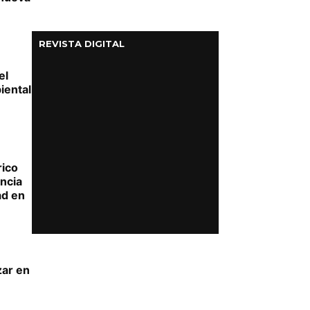
REVISTA DIGITAL
el
iental
rico
encia
ad en
zar en