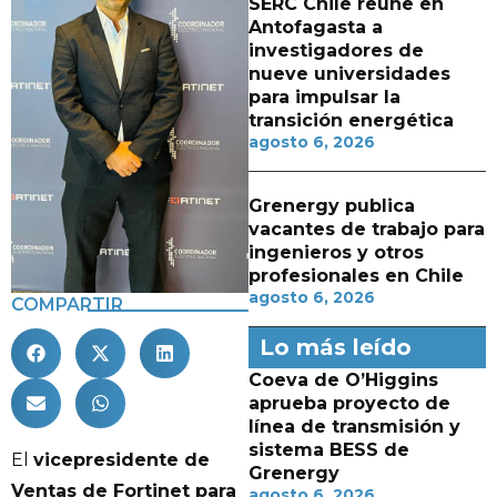
SERC Chile reúne en
Antofagasta a
investigadores de
nueve universidades
para impulsar la
transición energética
agosto 6, 2026
Grenergy publica
vacantes de trabajo para
ingenieros y otros
profesionales en Chile
agosto 6, 2026
COMPARTIR
Lo más leído
Coeva de O’Higgins
aprueba proyecto de
línea de transmisión y
sistema BESS de
El
vicepresidente de
Grenergy
Ventas de Fortinet para
agosto 6, 2026