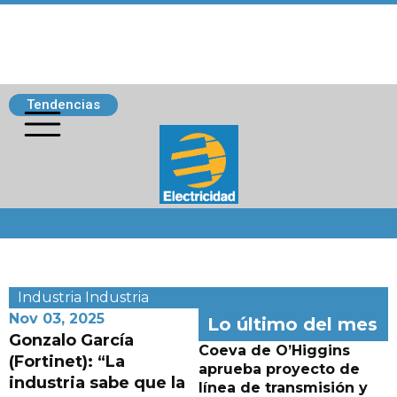
Tendencias
Siguenos
Industria
Industria
Nov 03, 2025
Lo último del mes
Gonzalo García
Coeva de O’Higgins
(Fortinet): “La
aprueba proyecto de
industria sabe que la
línea de transmisión y