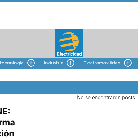
 tecnología
Industria
Electromovilidad
No se encontraron posts.
NE:
orma
ción