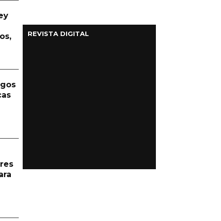
ey
REVISTA DIGITAL
os,
rgos
cas
res
ara