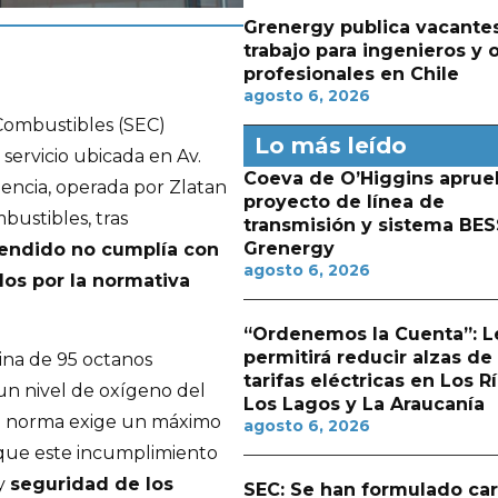
Grenergy publica vacante
trabajo para ingenieros y 
profesionales en Chile
agosto 6, 2026
Combustibles (SEC)
Lo más leído
servicio ubicada en Av.
Coeva de O’Higgins aprue
encia, operada por Zlatan
proyecto de línea de
bustibles, tras
transmisión y sistema BES
Grenergy
pendido no cumplía con
agosto 6, 2026
dos por la normativa
“Ordenemos la Cuenta”: L
permitirá reducir alzas de
ina de 95 octanos
tarifas eléctricas en Los Rí
un nivel de oxígeno del
Los Lagos y La Araucanía
la norma exige un máximo
agosto 6, 2026
 que este incumplimiento
 y
seguridad de los
SEC: Se han formulado ca