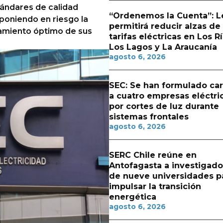
tándares de calidad
“Ordenemos la Cuenta”: L
 poniendo en riesgo la
permitirá reducir alzas de
namiento óptimo de sus
tarifas eléctricas en Los Rí
Los Lagos y La Araucanía
agosto 6, 2026
SEC: Se han formulado ca
a cuatro empresas eléctri
por cortes de luz durante
sistemas frontales
agosto 6, 2026
SERC Chile reúne en
Antofagasta a investigado
de nueve universidades p
impulsar la transición
energética
agosto 6, 2026