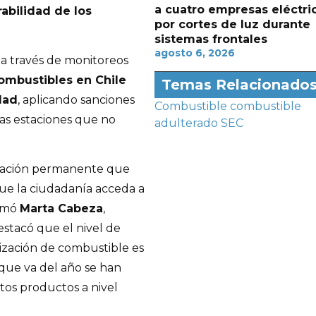
a cuatro empresas eléctri
abilidad de los
por cortes de luz durante
sistemas frontales
agosto 6, 2026
, a través de monitoreos
ombustibles en Chile
Temas Relacionado
dad
, aplicando sanciones
Combustible
combustible
as estaciones que no
adulterado
SEC
lización permanente que
que la ciudadanía acceda a
irmó
Marta Cabeza
,
stacó que el nivel de
ización de combustible es
 que va del año se han
tos productos a nivel