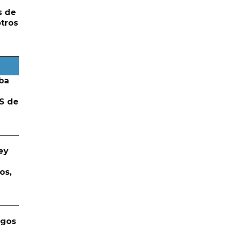
s de
otros
ba
S de
ey
os,
rgos