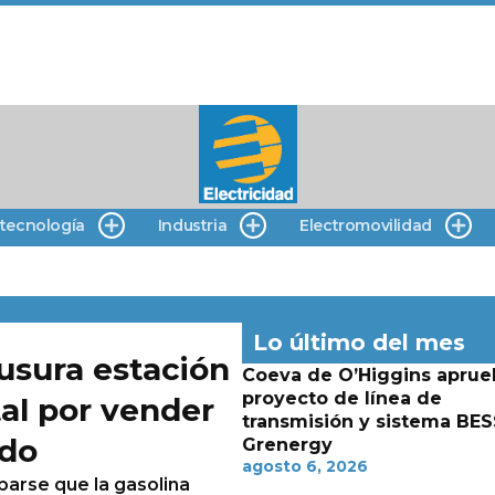
 tecnología
Industria
Electromovilidad
Lo último del mes
usura estación
Coeva de O’Higgins aprue
proyecto de línea de
tal por vender
transmisión y sistema BES
ado
Grenergy
agosto 6, 2026
arse que la gasolina