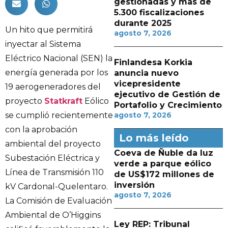
gestionadas y más de
5.300 fiscalizaciones
durante 2025
Un hito que permitirá
agosto 7, 2026
inyectar al Sistema
Eléctrico Nacional (SEN) la
Finlandesa Korkia
energía generada por los
anuncia nuevo
vicepresidente
19 aerogeneradores del
ejecutivo de Gestión de
proyecto
Statkraft
Eólico
Portafolio y Crecimiento
se cumplió recientemente
agosto 7, 2026
con la aprobación
Lo más leído
ambiental del proyecto
Coeva de Ñuble da luz
Subestación Eléctrica y
verde a parque eólico
Línea de Transmisión 110
de US$172 millones de
inversión
kV Cardonal-Quelentaro.
agosto 7, 2026
La Comisión de Evaluación
Ambiental de O’Higgins
Ley REP: Tribunal