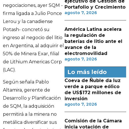
ejecutivo de Gestión de
negociaciones, ayer SQM -
Portafolio y Crecimiento
agosto 7, 2026
firma ligada a Julio Ponce
Lerou y la canadiense
América Latina acelera
Potash- concretó su
la regulación de
ingreso al negocio del litio
baterías de litio ante el
en Argentina, al adquirir el
avance de la
electromovilidad
50% de Minera Exar, filial
agosto 7, 2026
de Lithium Americas Corp
(LAC).
Lo más leído
Coeva de Ñuble da luz
Según señala Pablo
verde a parque eólico
Altamira, gerente de
de US$172 millones de
Desarrollo y Planificación
inversión
agosto 7, 2026
de SQM, la adquisición
permitirá a la minera no
Comisión de la Cámara
metálica diversificar sus
inicia votación de