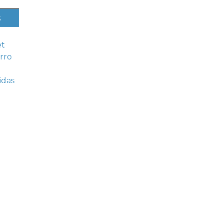
s
et
rro
idas