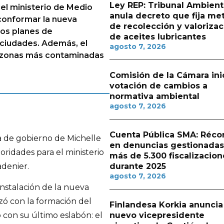
Ley REP: Tribunal Ambient
el ministerio de Medio
anula decreto que fija me
conformar la nueva
de recolección y valorizac
 los planes de
de aceites lubricantes
ciudades. Además, el
agosto 7, 2026
s zonas más contaminadas
Comisión de la Cámara ini
votación de cambios a
normativa ambiental
agosto 7, 2026
Cuenta Pública SMA: Réco
 de gobierno de Michelle
en denuncias gestionadas
ioridades para el ministerio
más de 5.300 fiscalizacion
denier.
durante 2025
agosto 7, 2026
instalación de la nueva
zó con la formación del
Finlandesa Korkia anuncia
nuevo vicepresidente
o con su último eslabón: el