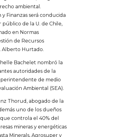
erecho ambiental.
ón y Finanzas será conducida
público de la U. de Chile,
omado en Normas
estión de Recursos
. Alberto Hurtado.
ichelle Bachelet nombró la
ntes autoridades de la
superintendente de medio
Evaluación Ambiental (SEA).
Franz Thorud, abogado de la
 además uno de los dueños
 que controla el 40% del
resas mineras y energéticas
sta Minerals, Agrosuper y