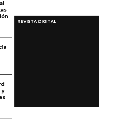
al
tas
ión
REVISTA DIGITAL
cia
rd
 y
es