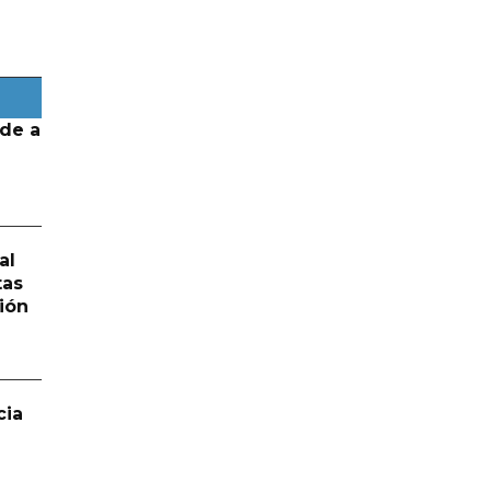
de a
al
tas
ión
cia