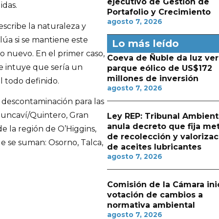
ejecutivo de Gestión de
idas.
Portafolio y Crecimiento
agosto 7, 2026
scribe la naturaleza y
alúa si se mantiene este
Lo más leído
no nuevo. En el primer caso,
Coeva de Ñuble da luz ver
e intuye que sería un
parque eólico de US$172
millones de inversión
 todo definido.
agosto 7, 2026
de descontaminación para las
huncaví/Quintero, Gran
Ley REP: Tribunal Ambient
anula decreto que fija me
e la región de O’Higgins,
de recolección y valorizac
ue se suman: Osorno, Talca,
de aceites lubricantes
agosto 7, 2026
Comisión de la Cámara ini
votación de cambios a
normativa ambiental
agosto 7, 2026