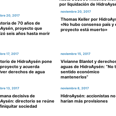
por liquidación de HidroAys
noviembre 20, 2017
bre 20, 2017
Thomas Keller por HidroAy
storia de 70 años de
«No hubo consenso país y 
oAysén, proyecto que
proyecto está muerto»
zó seis años hasta morir
bre 17, 2017
noviembre 15, 2017
ctorio de HidroAysén pone
Vivianne Blanlot y derecho
l proyecto y acuerda
aguas de HidroAysén: “No 
lver derechos de agua
sentido económico
mantenerlos”
bre 13, 2017
noviembre 8, 2017
emana decisiva de
HidroAysén: accionistas no
Aysén: directorio se reúne
harían más provisiones
finiquitar sociedad