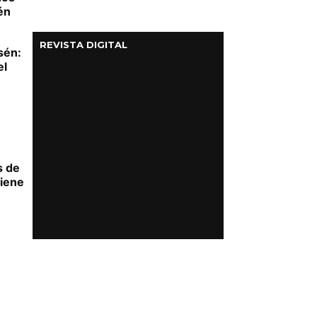
én
REVISTA DIGITAL
sén:
el
s de
tiene