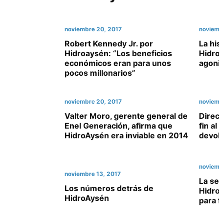
noviembre 20, 2017
noviem
Robert Kennedy Jr. por
La hi
Hidroaysén: “Los beneficios
Hidr
económicos eran para unos
agoni
pocos millonarios”
noviembre 20, 2017
noviem
Valter Moro, gerente general de
Dire
Enel Generación, afirma que
fin a
HidroAysén era inviable en 2014
devo
noviem
noviembre 13, 2017
La s
Los números detrás de
Hidro
HidroAysén
para 