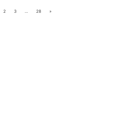
2
3
…
28
»