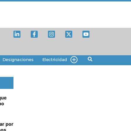
Designaciones
Electricidad
que
no
ar por
nos