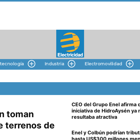
 tecnología
Industria
Electromovilidad
CEO del Grupo Enel afirma 
iniciativa de HidroAysén ya 
ún toman
resultaba atractiva
e terrenos de
Enel y Colbún podrían tribut
hasta US$300 millones me