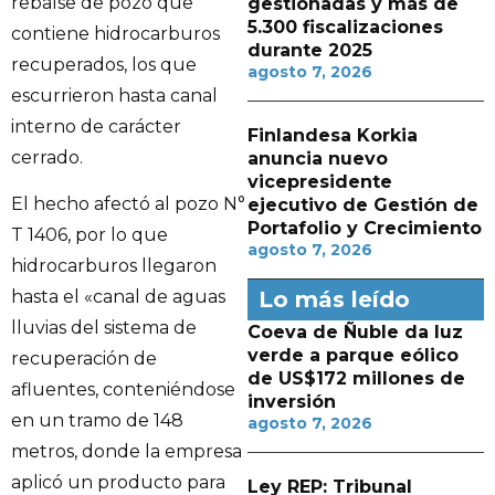
rebalse de pozo que
gestionadas y más de
5.300 fiscalizaciones
contiene hidrocarburos
durante 2025
recuperados, los que
agosto 7, 2026
escurrieron hasta canal
interno de carácter
Finlandesa Korkia
cerrado.
anuncia nuevo
vicepresidente
El hecho afectó al pozo N°
ejecutivo de Gestión de
Portafolio y Crecimiento
T 1406, por lo que
agosto 7, 2026
hidrocarburos llegaron
Lo más leído
hasta el «canal de aguas
lluvias del sistema de
Coeva de Ñuble da luz
verde a parque eólico
recuperación de
de US$172 millones de
afluentes, conteniéndose
inversión
en un tramo de 148
agosto 7, 2026
metros, donde la empresa
aplicó un producto para
Ley REP: Tribunal