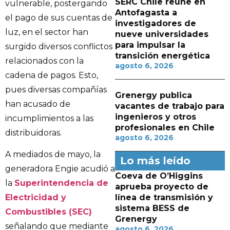
SERC Chile reúne en
vulnerable, postergando
Antofagasta a
el pago de sus cuentas de
investigadores de
luz, en el sector han
nueve universidades
para impulsar la
surgido diversos conflictos
transición energética
relacionados con la
agosto 6, 2026
cadena de pagos. Esto,
pues diversas compañías
Grenergy publica
han acusado de
vacantes de trabajo para
ingenieros y otros
incumplimientos a las
profesionales en Chile
distribuidoras.
agosto 6, 2026
A mediados de mayo, la
Lo más leído
generadora Engie acudió a
Coeva de O’Higgins
la
Superintendencia de
aprueba proyecto de
línea de transmisión y
Electricidad y
sistema BESS de
Combustibles (SEC)
Grenergy
señalando que mediante
agosto 6, 2026