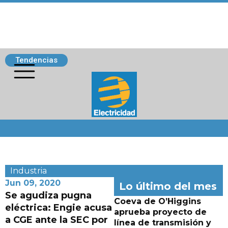
Tendencias
Siguenos
Industria
Jun 09, 2020
Lo último del mes
Se agudiza pugna
Coeva de O’Higgins
eléctrica: Engie acusa
aprueba proyecto de
a CGE ante la SEC por
línea de transmisión y