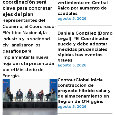
coordinación será
vertimiento en Central
clave para concretar
Ralco por aumento de
caudales
ejes del plan
agosto 5, 2026
Representantes del
Gobierno, el Coordinador
Eléctrico Nacional, la
Daniela González (Domo
Legal): “El Coordinador
industria y la sociedad
puede y debe adoptar
civil analizaron los
medidas prudenciales
desafíos para
rápidas tras eventos
implementar la nueva
graves”
hoja de ruta presentada
agosto 5, 2026
por el Ministerio de
Energía.
ContourGlobal inicia
construcción de
proyecto híbrido solar y
de almacenamiento en
Región de O’Higgins
agosto 5, 2026