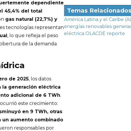
 fuertemente dependiente
Temas Relacionado
l 45,4% del total
ron
gas natural (22,7%) y
América Latina y el Caribe (A
energías renovables
genera
tres tecnologías representan
eléctrica
OLACDE
reporte
ual
, lo que refleja el peso
 cobertura de la demanda
ídrica
ero de 2025
, los datos
 la generación eléctrica
ento adicional de 6 TWh
.
ocurrió este crecimiento:
isminuyó en 9 TWh, otras
on un aumento combinado
fueron responsables por