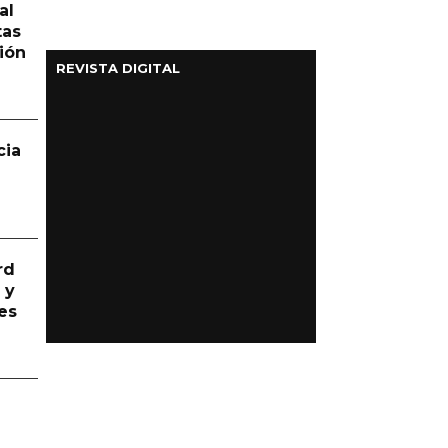
al
tas
ión
REVISTA DIGITAL
cia
rd
 y
es