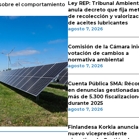
Ley REP: Tribunal Ambient
a sobre el comportamiento
anula decreto que fija me
de recolección y valorizac
de aceites lubricantes
agosto 7, 2026
Comisión de la Cámara ini
votación de cambios a
normativa ambiental
agosto 7, 2026
Cuenta Pública SMA: Réco
en denuncias gestionadas
más de 5.300 fiscalizacion
durante 2025
agosto 7, 2026
Finlandesa Korkia anuncia
nuevo vicepresidente