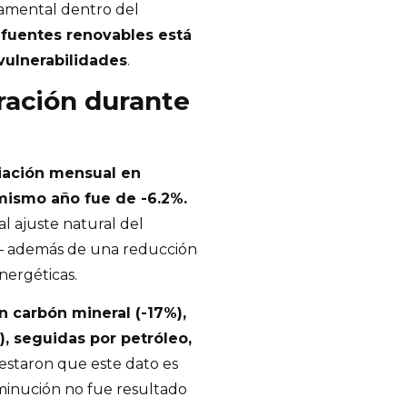
amental dentro del
s fuentes renovables está
vulnerabilidades
.
ración durante
riación mensual en
mismo año fue de -6.2%.
l ajuste natural del
s— además de una reducción
nergéticas.
 carbón mineral (-17%),
), seguidas por petróleo,
estaron que este dato es
sminución no fue resultado