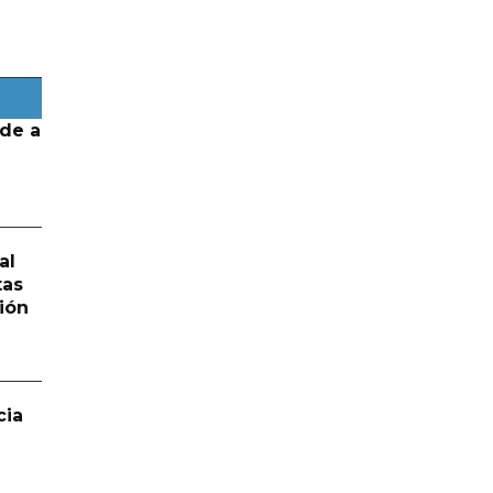
de a
al
tas
ión
cia