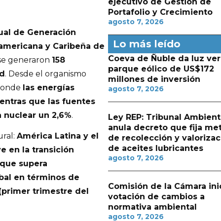
ejecutivo de Gestión de
Portafolio y Crecimiento
agosto 7, 2026
ual de Generación
Lo más leído
oamericana y Caribeña de
Coeva de Ñuble da luz ver
 se generaron
158
parque eólico de US$172
ad
. Desde el organismo
millones de inversión
 donde
las energías
agosto 7, 2026
entras que las fuentes
a nuclear un 2,6%
.
Ley REP: Tribunal Ambient
anula decreto que fija me
ural:
América Latina y el
de recolección y valorizac
de aceites lubricantes
e en la transición
agosto 7, 2026
 que supera
bal en términos de
Comisión de la Cámara ini
(primer trimestre del
votación de cambios a
normativa ambiental
agosto 7, 2026