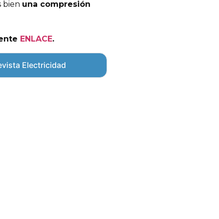
s bien
una compresión
iente
ENLACE
.
vista Electricidad