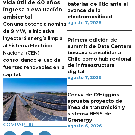
vida útil de 40 años
baterías de litio ante el
ingresa a evaluación
avance de la
ambiental
electromovilidad
agosto 7, 2026
Con una potencia nominal
de 9 MW, la iniciativa
inyectará energía limpia
Primera edición de
al Sistema Eléctrico
summit de Data Centers
buscará consolidar a
Nacional (CEN),
Chile como hub regional
consolidando el uso de
de infraestructura
fuentes renovables en la
digital
capital.
agosto 7, 2026
Coeva de O’Higgins
aprueba proyecto de
línea de transmisión y
sistema BESS de
Grenergy
COMPARTIR
agosto 6, 2026