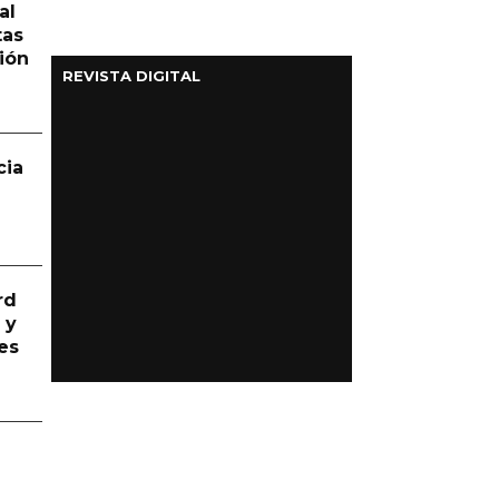
al
tas
ión
REVISTA DIGITAL
cia
rd
 y
es