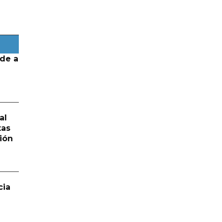
de a
al
tas
ión
cia