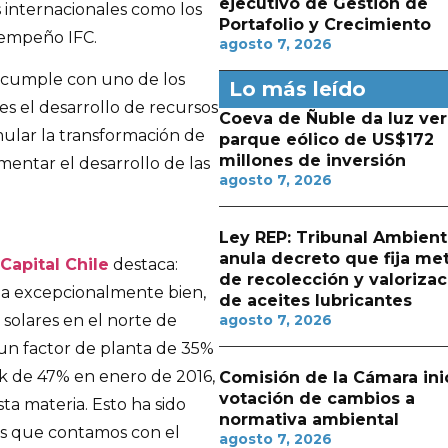
ejecutivo de Gestión de
 internacionales como los
Portafolio y Crecimiento
sempeño IFC.
agosto 7, 2026
a cumple con uno de los
Lo más leído
s el desarrollo de recursos
Coeva de Ñuble da luz ver
mular la transformación de
parque eólico de US$172
millones de inversión
mentar el desarrollo de las
agosto 7, 2026
Ley REP: Tribunal Ambient
anula decreto que fija me
Capital Chile
destaca:
de recolección y valorizac
na excepcionalmente bien,
de aceites lubricantes
agosto 7, 2026
 solares en el norte de
un factor de planta de 35%
k de 47% en enero de 2016,
Comisión de la Cámara ini
votación de cambios a
sta materia. Esto ha sido
normativa ambiental
l es que contamos con el
agosto 7, 2026