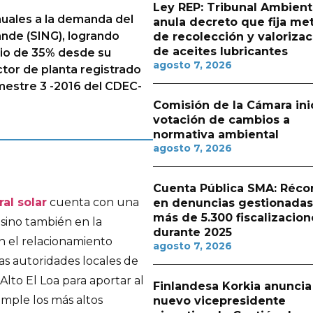
Ley REP: Tribunal Ambient
uales a la demanda del
anula decreto que fija me
nde (SING), logrando
de recolección y valorizac
de aceites lubricantes
io de 35% desde su
agosto 7, 2026
tor de planta registrado
mestre 3 -2016 del CDEC-
Comisión de la Cámara ini
votación de cambios a
normativa ambiental
agosto 7, 2026
Cuenta Pública SMA: Réco
ral solar
cuenta con una
en denuncias gestionadas
más de 5.300 fiscalizacion
 sino también en la
durante 2025
n el relacionamiento
agosto 7, 2026
as autoridades locales de
Alto El Loa para aportar al
Finlandesa Korkia anuncia
umple los más altos
nuevo vicepresidente