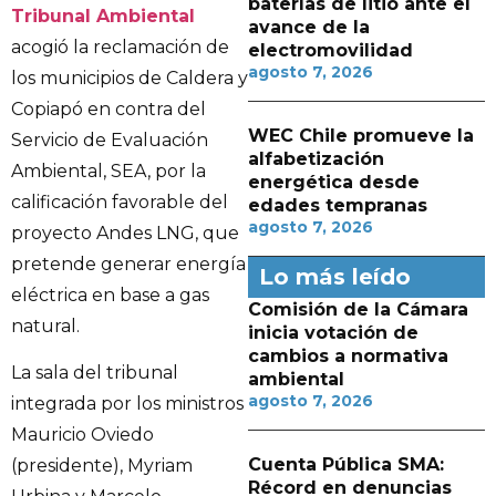
baterías de litio ante el
Tribunal Ambiental
avance de la
acogió la reclamación de
electromovilidad
agosto 7, 2026
los municipios de Caldera y
Copiapó en contra del
WEC Chile promueve la
Servicio de Evaluación
alfabetización
Ambiental, SEA, por la
energética desde
calificación favorable del
edades tempranas
agosto 7, 2026
proyecto Andes LNG, que
pretende generar energía
Lo más leído
eléctrica en base a gas
Comisión de la Cámara
natural.
inicia votación de
cambios a normativa
La sala del tribunal
ambiental
agosto 7, 2026
integrada por los ministros
Mauricio Oviedo
Cuenta Pública SMA:
(presidente), Myriam
Récord en denuncias