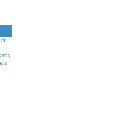
s
dor
d
bras
cia