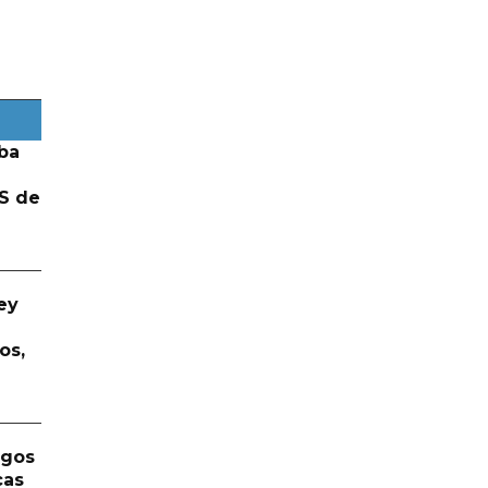
ba
S de
ey
os,
rgos
cas