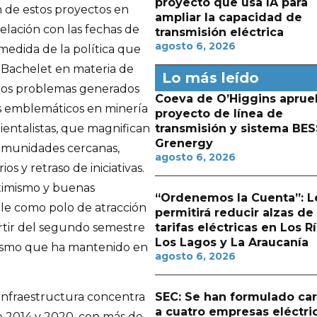
proyecto que usa IA para
 de estos proyectos en
ampliar la capacidad de
elación con las fechas de
transmisión eléctrica
agosto 6, 2026
edida de la política que
 Bachelet en materia de
Lo más leído
n los problemas generados
Coeva de O’Higgins aprue
tos emblemáticos en minería
proyecto de línea de
entalistas, que magnifican
transmisión y sistema BES
Grenergy
omunidades cercanas,
agosto 6, 2026
s y retraso de iniciativas.
timismo y buenas
“Ordenemos la Cuenta”: L
ile como polo de atracción
permitirá reducir alzas de
artir del segundo semestre
tarifas eléctricas en Los Rí
Los Lagos y La Araucanía
amismo que ha mantenido en
agosto 6, 2026
SEC: Se han formulado ca
 infraestructura concentra
a cuatro empresas eléctri
e 2014 y 2020, con más de