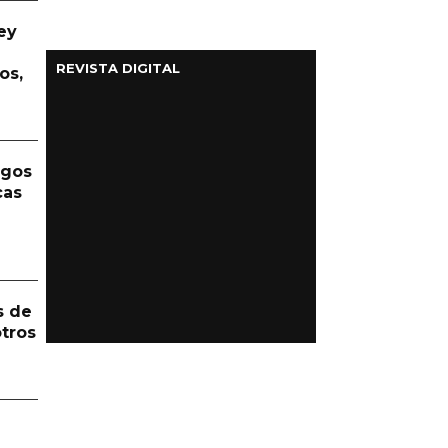
ey
REVISTA DIGITAL
os,
rgos
cas
s de
otros