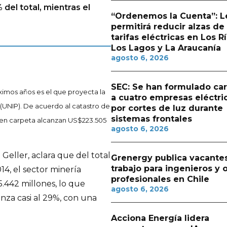
 del total, mientras el
“Ordenemos la Cuenta”: L
permitirá reducir alzas de
tarifas eléctricas en Los Rí
Los Lagos y La Araucanía
agosto 6, 2026
SEC: Se han formulado ca
ximos años es el que proyecta la
a cuatro empresas eléctri
(UNIP). De acuerdo al catastro de
por cortes de luz durante
sistemas frontales
as en carpeta alcanzan US$223.505
agosto 6, 2026
Geller, aclara que del total
Grenergy publica vacante
trabajo para ingenieros y 
14, el sector minería
profesionales en Chile
5.442 millones, lo que
agosto 6, 2026
anza casi al 29%, con una
Acciona Energía lidera