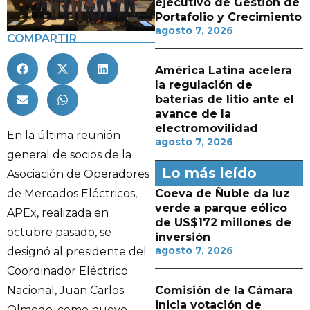
ejecutivo de Gestión de
Portafolio y Crecimiento
agosto 7, 2026
COMPARTIR
América Latina acelera
la regulación de
baterías de litio ante el
avance de la
electromovilidad
En la última reunión
agosto 7, 2026
general de socios de la
Lo más leído
Asociación de Operadores
de Mercados Eléctricos,
Coeva de Ñuble da luz
verde a parque eólico
APEx, realizada en
de US$172 millones de
octubre pasado, se
inversión
agosto 7, 2026
designó al presidente del
Coordinador Eléctrico
Nacional, Juan Carlos
Comisión de la Cámara
inicia votación de
Olmedo, como nuevo