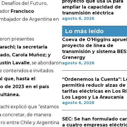
proyecto que usa IA para
 Desafíos del Futuro,
ampliar la capacidad de
nador
Francisco
transmisión eléctrica
agosto 6, 2026
embajador de Argentina en
Lo más leído
ieron presentes
Coeva de O’Higgins aprue
proyecto de línea de
achi; la secretaria
transmisión y sistema BES
ado, Carola Muñoz; y
Grenergy
stín Lavalle
, se abordaron
agosto 6, 2026
e contenidos e invitados
l que, hasta el
“Ordenemos la Cuenta”: L
permitirá reducir alzas de
o de 2023 en el país
tarifas eléctricas en Los Rí
ultánea.
Los Lagos y La Araucanía
agosto 6, 2026
chi explicó que “estamos
a concretar, de manera
SEC: Se han formulado ca
uro entre Chile y Argentina
a cuatro empresas eléctri