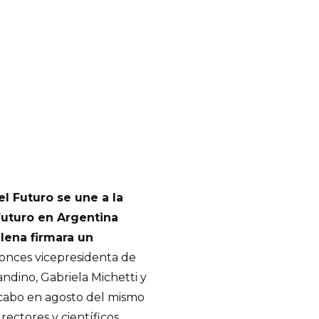
l Futuro se une a la
Futuro en Argentina
ilena firmara un
onces vicepresidenta de
ndino, Gabriela Michetti y
 cabo en agosto del mismo
rectores y científicos