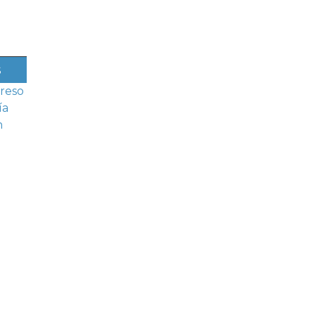
s
reso
ía
n