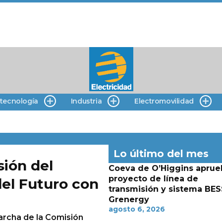
 tecnología
Industria
Electromovilidad
Lo último del mes
sión del
Coeva de O’Higgins aprue
proyecto de línea de
el Futuro con
transmisión y sistema BES
Grenergy
agosto 6, 2026
archa de la Comisión