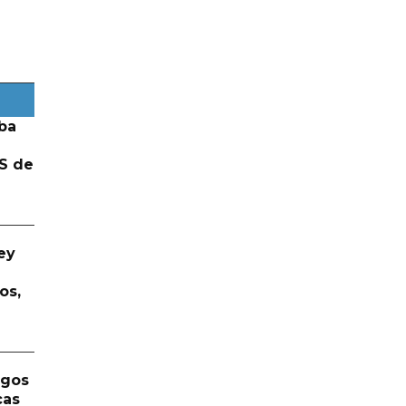
ba
S de
ey
os,
rgos
cas