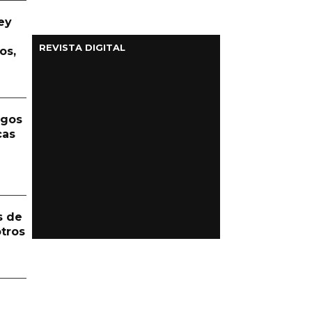
ey
REVISTA DIGITAL
os,
rgos
cas
s de
otros