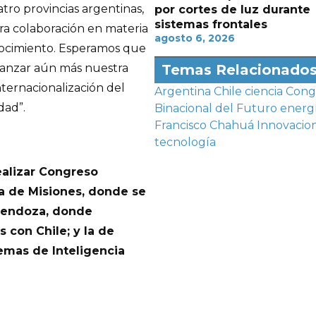
tro provincias argentinas,
por cortes de luz durante
sistemas frontales
ra colaboración en materia
agosto 6, 2026
onocimiento. Esperamos que
ianzar aún más nuestra
Temas Relacionado
nternacionalización del
Argentina
Chile
ciencia
Cong
dad”.
Binacional del Futuro
energ
Francisco Chahuá
Innovacio
tecnología
ealizar Congreso
la de Misiones, donde se
 Mendoza, donde
con Chile; y la de
emas de Inteligencia