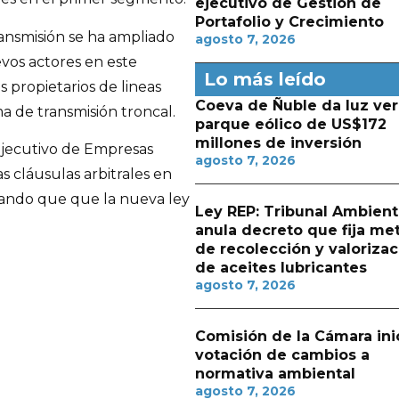
ejecutivo de Gestión de
Portafolio y Crecimiento
ransmisión se ha ampliado
agosto 7, 2026
vos actores en este
Lo más leído
propietarios de lineas
Coeva de Ñuble da luz ver
a de transmisión troncal.
parque eólico de US$172
millones de inversión
 ejecutivo de Empresas
agosto 7, 2026
s cláusulas arbitrales en
rmando que que la nueva ley
Ley REP: Tribunal Ambient
anula decreto que fija me
de recolección y valorizac
de aceites lubricantes
agosto 7, 2026
Comisión de la Cámara ini
votación de cambios a
normativa ambiental
agosto 7, 2026