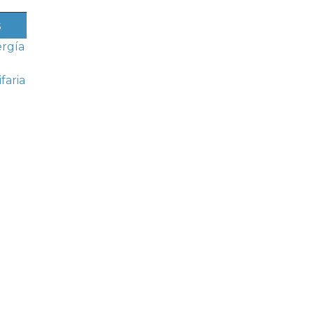
s
rgía
faria