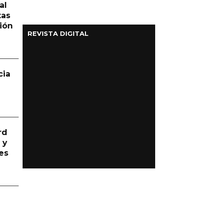
al
tas
ión
REVISTA DIGITAL
cia
rd
 y
es