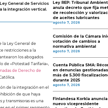
Ley REP: Tribunal Ambient
a Ley General de Servicios
anula decreto que fija me
 la integración vertical.
de recolección y valorizac
de aceites lubricantes
agosto 7, 2026
Comisión de la Cámara ini
votación de cambios a
e la Ley General de
normativa ambiental
e restricciones a la
agosto 7, 2026
plantearon los abogados
lo de «Potestad Tarifaria»,
Cuenta Pública SMA: Réco
en denuncias gestionadas
rnadas de Derecho de
más de 5.300 fiscalizacion
Católica.
durante 2025
agosto 7, 2026
ión de la integración en el
ohibición de que haya
Finlandesa Korkia anuncia
 y transmisoras es una
nuevo vicepresidente
res en el primer segmento.