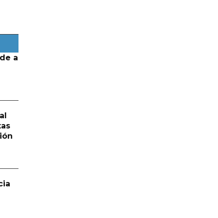
de a
al
tas
ión
cia