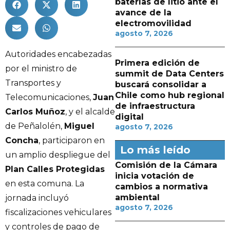
baterías de litio ante el
avance de la
electromovilidad
agosto 7, 2026
Autoridades encabezadas
Primera edición de
por el ministro de
summit de Data Centers
Transportes y
buscará consolidar a
Chile como hub regional
Telecomunicaciones,
Juan
de infraestructura
Carlos Muñoz
, y el alcalde
digital
de Peñalolén,
Miguel
agosto 7, 2026
Concha
, participaron en
Lo más leído
un amplio despliegue del
Comisión de la Cámara
Plan Calles Protegidas
inicia votación de
en esta comuna. La
cambios a normativa
ambiental
jornada incluyó
agosto 7, 2026
fiscalizaciones vehiculares
y controles de pago de