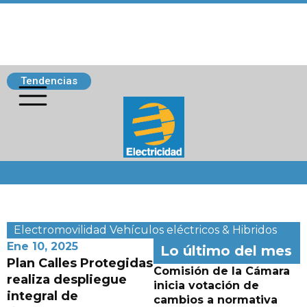
Tendencias
Siguenos
Electromovilidad
Vehículos eléctricos & Hibridos
Ene 10, 2025
Lo último del mes
Plan Calles Protegidas
Comisión de la Cámara
realiza despliegue
inicia votación de
integral de
cambios a normativa