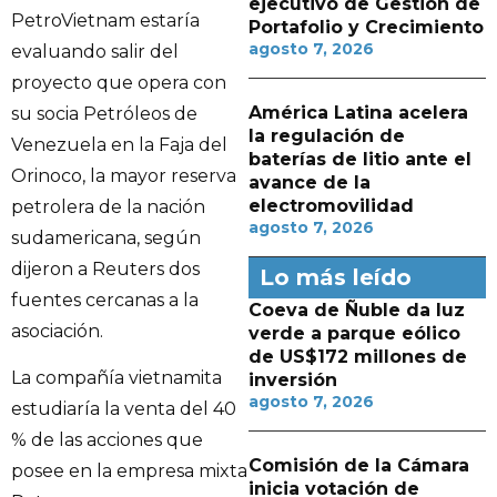
ejecutivo de Gestión de
PetroVietnam estaría
Portafolio y Crecimiento
agosto 7, 2026
evaluando salir del
proyecto que opera con
América Latina acelera
su socia Petróleos de
la regulación de
Venezuela en la Faja del
baterías de litio ante el
Orinoco, la mayor reserva
avance de la
electromovilidad
petrolera de la nación
agosto 7, 2026
sudamericana, según
dijeron a Reuters dos
Lo más leído
fuentes cercanas a la
Coeva de Ñuble da luz
asociación.
verde a parque eólico
de US$172 millones de
La compañía vietnamita
inversión
agosto 7, 2026
estudiaría la venta del 40
% de las acciones que
Comisión de la Cámara
posee en la empresa mixta
inicia votación de