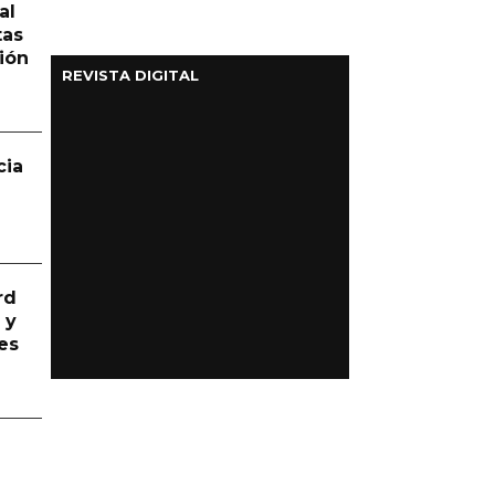
al
tas
ión
REVISTA DIGITAL
cia
rd
 y
es