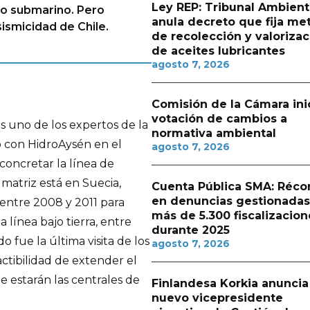
Ley REP: Tribunal Ambient
do submarino. Pero
anula decreto que fija me
sismicidad de Chile.
de recolección y valorizac
de aceites lubricantes
agosto 7, 2026
Comisión de la Cámara ini
votación de cambios a
s uno de los expertos de la
normativa ambiental
o con HidroAysén en el
agosto 7, 2026
concretar la línea de
 matriz está en Suecia,
Cuenta Pública SMA: Réco
en denuncias gestionadas
o entre 2008 y 2011 para
más de 5.300 fiscalizacion
 línea bajo tierra, entre
durante 2025
 fue la última visita de los
agosto 7, 2026
actibilidad de extender el
 estarán las centrales de
Finlandesa Korkia anuncia
nuevo vicepresidente