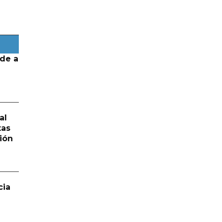
de a
al
tas
ión
cia