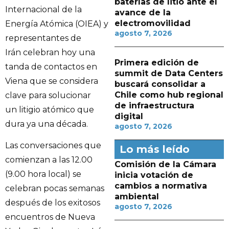
baterías de litio ante el
Internacional de la
avance de la
electromovilidad
Energía Atómica (OIEA) y
agosto 7, 2026
representantes de
Irán celebran hoy una
Primera edición de
tanda de contactos en
summit de Data Centers
Viena que se considera
buscará consolidar a
Chile como hub regional
clave para solucionar
de infraestructura
un litigio atómico que
digital
dura ya una década.
agosto 7, 2026
Las conversaciones que
Lo más leído
comienzan a las 12.00
Comisión de la Cámara
(9.00 hora local) se
inicia votación de
cambios a normativa
celebran pocas semanas
ambiental
después de los exitosos
agosto 7, 2026
encuentros de Nueva