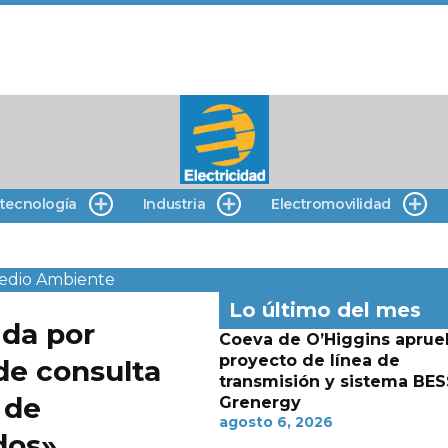
 tecnología
Industria
Electromovilidad
edio Ambiente
Lo último del mes
 da por
Coeva de O’Higgins aprue
proyecto de línea de
 de consulta
transmisión y sistema BES
 de
Grenergy
agosto 6, 2026
dos»