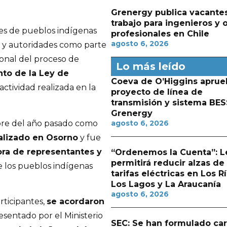
Grenergy publica vacante
trabajo para ingenieros y 
tes de pueblos indígenas
profesionales en Chile
agosto 6, 2026
s y autoridades como parte
onal del proceso de
Lo más leído
nto de la Ley de
Coeva de O’Higgins aprue
 actividad realizada en la
proyecto de línea de
transmisión y sistema BES
Grenergy
re del año pasado como
agosto 6, 2026
ealizado en Osorno
y fue
ra de representantes y
“Ordenemos la Cuenta”: L
permitirá reducir alzas de
e los pueblos indígenas
tarifas eléctricas en Los Rí
Los Lagos y La Araucanía
agosto 6, 2026
rticipantes,
se acordaron
esentado por el Ministerio
SEC: Se han formulado ca