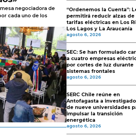
a mesa negociadora de
“Ordenemos la Cuenta”: L
por cada uno de los
permitirá reducir alzas de
tarifas eléctricas en Los Rí
Los Lagos y La Araucanía
agosto 6, 2026
SEC: Se han formulado ca
a cuatro empresas eléctri
por cortes de luz durante
sistemas frontales
agosto 6, 2026
SERC Chile reúne en
Antofagasta a investigado
de nueve universidades p
impulsar la transición
energética
agosto 6, 2026