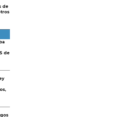
s de
otros
ba
S de
ey
os,
rgos