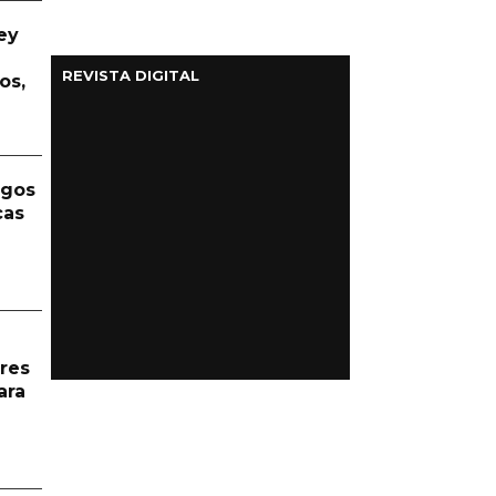
ey
REVISTA DIGITAL
os,
rgos
cas
res
ara