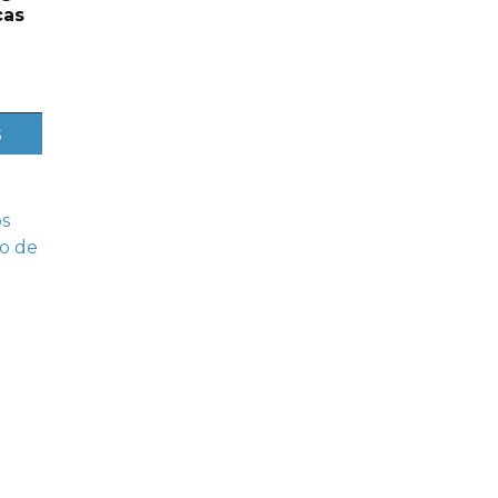
cas
s
os
o de