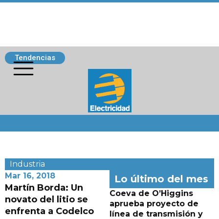
Tendencias
Siguenos
Industria
Mar 16, 2018
Lo último del mes
Martín Borda: Un
Coeva de O’Higgins
novato del litio se
aprueba proyecto de
enfrenta a Codelco
línea de transmisión y