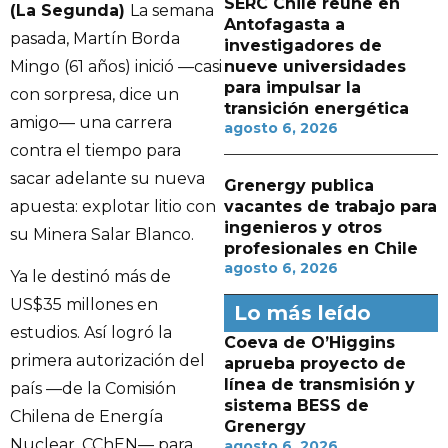
SERC Chile reúne en
(La Segunda)
La semana
Antofagasta a
pasada, Martín Borda
investigadores de
Mingo (61 años) inició —casi
nueve universidades
para impulsar la
con sorpresa, dice un
transición energética
amigo— una carrera
agosto 6, 2026
contra el tiempo para
sacar adelante su nueva
Grenergy publica
apuesta: explotar litio con
vacantes de trabajo para
ingenieros y otros
su Minera Salar Blanco.
profesionales en Chile
agosto 6, 2026
Ya le destinó más de
US$35 millones en
Lo más leído
estudios. Así logró la
Coeva de O’Higgins
primera autorización del
aprueba proyecto de
línea de transmisión y
país —de la Comisión
sistema BESS de
Chilena de Energía
Grenergy
Nuclear, CChEN— para
agosto 6, 2026