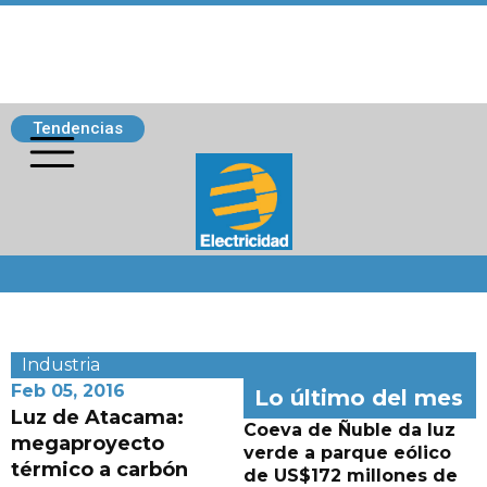
Tendencias
Siguenos
Industria
Feb 05, 2016
Lo último del mes
Luz de Atacama:
Coeva de Ñuble da luz
megaproyecto
verde a parque eólico
térmico a carbón
de US$172 millones de