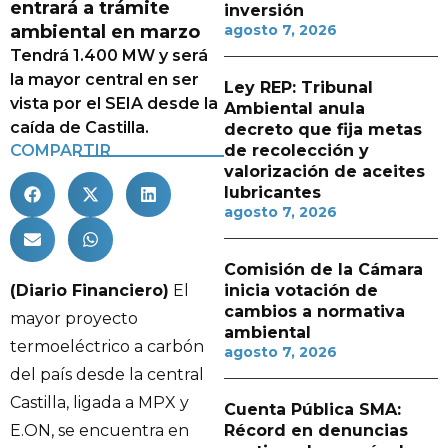
entrará a trámite
inversión
ambiental en marzo
agosto 7, 2026
Tendrá 1.400 MW y será
la mayor central en ser
Ley REP: Tribunal
vista por el SEIA desde la
Ambiental anula
caída de Castilla.
decreto que fija metas
COMPARTIR
de recolección y
valorización de aceites
lubricantes
agosto 7, 2026
Comisión de la Cámara
(Diario Financiero)
El
inicia votación de
cambios a normativa
mayor proyecto
ambiental
termoeléctrico a carbón
agosto 7, 2026
del país desde la central
Castilla, ligada a MPX y
Cuenta Pública SMA:
E.ON, se encuentra en
Récord en denuncias