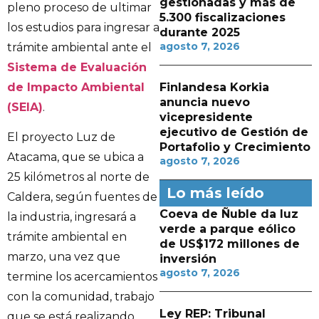
gestionadas y más de
pleno proceso de ultimar
5.300 fiscalizaciones
los estudios para ingresar a
durante 2025
agosto 7, 2026
trámite ambiental ante el
Sistema de Evaluación
de Impacto Ambiental
Finlandesa Korkia
anuncia nuevo
(SEIA)
.
vicepresidente
ejecutivo de Gestión de
El proyecto Luz de
Portafolio y Crecimiento
Atacama, que se ubica a
agosto 7, 2026
25 kilómetros al norte de
Lo más leído
Caldera, según fuentes de
Coeva de Ñuble da luz
la industria, ingresará a
verde a parque eólico
trámite ambiental en
de US$172 millones de
marzo, una vez que
inversión
agosto 7, 2026
termine los acercamientos
con la comunidad, trabajo
Ley REP: Tribunal
que se está realizando