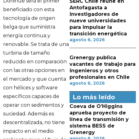
Doñihue será el primer
SERC Chile reúne en
Antofagasta a
beneficiado con esta
investigadores de
tecnología de origen
nueve universidades
belga que suministra
para impulsar la
transición energética
energía continua y
agosto 6, 2026
renovable. Se trata de una
turbina de tamaño
Grenergy publica
reducido en comparación
vacantes de trabajo para
con las otras opciones en
ingenieros y otros
profesionales en Chile
el mercado y que cuenta
agosto 6, 2026
con hélices y software
específicos capaces de
Lo más leído
operar con sedimentos y
Coeva de O’Higgins
aprueba proyecto de
suciedad. Además es
línea de transmisión y
descentralizada, no tiene
sistema BESS de
impacto en el medio
Grenergy
agosto 6, 2026