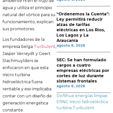
ambiente ni en el flujo de
agua y utiliza el principio
“Ordenemos la Cuenta”:
natural del vórtice para su
Ley permitirá reducir
funcionamiento, explican
alzas de tarifas
sus promotores.
eléctricas en Los Ríos,
Los Lagos y La
Los fundadores de la
Araucanía
agosto 6, 2026
empresa belga
Turbulent
,
Jasper Verreydt y Geert
SEC: Se han formulado
Slachmuylders se
cargos a cuatro
enfocaron en que esta
empresas eléctricas por
micro turbina
cortes de luz durante
sistemas frontales
hidroeléctrica fuera
agosto 6, 2026
rentable y eso implicaba
Doñihue
energías limpias
contar con un diseño de
ERNC
micro hidroeléctica
generación energética
turbina
Turbulent
constante.