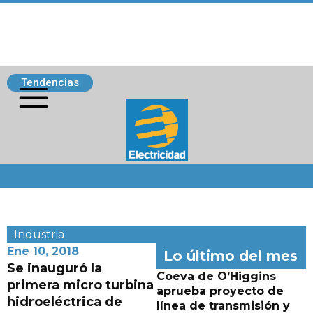
Tendencias
Siguenos
Industria
Ene 10, 2018
Lo último del mes
Se inauguró la
Coeva de O’Higgins
primera micro turbina
aprueba proyecto de
hidroeléctrica de
línea de transmisión y